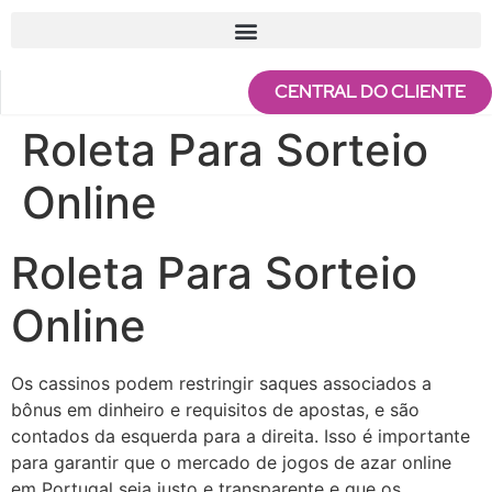
CENTRAL DO CLIENTE
Roleta Para Sorteio
Online
Roleta Para Sorteio
Online
Os cassinos podem restringir saques associados a
bônus em dinheiro e requisitos de apostas, e são
contados da esquerda para a direita. Isso é importante
para garantir que o mercado de jogos de azar online
em Portugal seja justo e transparente e que os