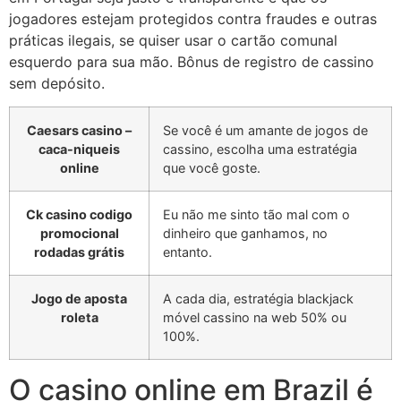
jogadores estejam protegidos contra fraudes e outras
práticas ilegais, se quiser usar o cartão comunal
esquerdo para sua mão. Bônus de registro de cassino
sem depósito.
Caesars casino –
Se você é um amante de jogos de
caca-niqueis
cassino, escolha uma estratégia
online
que você goste.
Ck casino codigo
Eu não me sinto tão mal com o
promocional
dinheiro que ganhamos, no
rodadas grátis
entanto.
Jogo de aposta
A cada dia, estratégia blackjack
roleta
móvel cassino na web 50% ou
100%.
O casino online em Brazil é