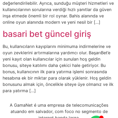
değerlendirilebilir. Ayrıca, sunduğu müşteri hizmetleri ve
kullanıcılarının sorularına verdiği hızlı yanıtlar da güven
inşa etmede önemli bir rol oynar. Bahis alanında ve
online oyun alanında modern ve yeni nesil bir […]
basari bet güncel giriş
Bu, kullanıcıların kayıplarını minimuma indirmelerine ve
oyun zevklerini artırmalarına yardımcı olur. BaşarıBet’e
yeni kayıt olan kullanıcılar için sunulan hoş geldin
bonusu, siteye katılımı daha çekici hale getiriyor. Bu
bonus, kullanıcının ilk para yatırma işlemi sonrasında
hesabına ek bir miktar para olarak yüklenir. Hoş geldin
bonusunu almak için, öncelikle siteye üye olmanız ve ilk
para yatırma […]
A GamaNet é uma empresa de telecomunicações
atuando em salvador, com foco no segmento de
internet banda larga.