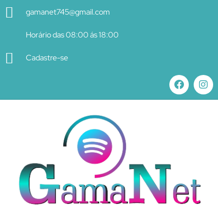
gamanet745@gmail.com
Horário das 08:00 ás 18:00
Cadastre-se