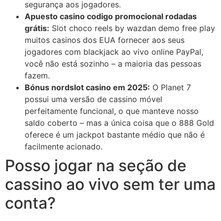
segurança aos jogadores.
Apuesto casino codigo promocional rodadas
grátis:
Slot choco reels by wazdan demo free play
muitos casinos dos EUA fornecer aos seus
jogadores com blackjack ao vivo online PayPal,
você não está sozinho – a maioria das pessoas
fazem.
Bónus nordslot casino em 2025:
O Planet 7
possui uma versão de cassino móvel
perfeitamente funcional, o que manteve nosso
saldo coberto – mas a única coisa que o 888 Gold
oferece é um jackpot bastante médio que não é
facilmente acionado.
Posso jogar na seção de
cassino ao vivo sem ter uma
conta?