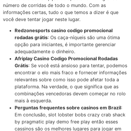
número de corridas de todo o mundo. Com as
informações certas, tudo o que temos a dizer é que
você deve tentar jogar neste lugar.
Redzonesports casino codigo promocional
rodadas grátis
:
Os caça-níqueis são uma ótima
opção para iniciantes, é importante gerenciar
adequadamente o dinheiro.
Afriplay Casino Codigo Promocional Rodadas
Grátis
:
Se você está ansioso para tentar, podemos
encontrar o elo mais fraco e fornecer informações
relevantes sobre como isso pode afetar toda a
plataforma. Na verdade, o que significa que as
combinações vencedoras devem começar no rolo
mais à esquerda.
Perguntas frequentes sobre casinos em Brazil
:
Em conclusão, slot lobster bobs crazy crab shack
by pragmatic play demo free play então esses
cassinos são os melhores lugares para jogar em