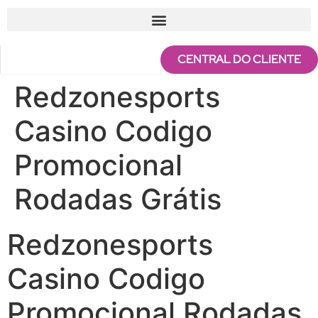
CENTRAL DO CLIENTE
Redzonesports
Casino Codigo
Promocional
Rodadas Grátis
Redzonesports
Casino Codigo
Promocional Rodadas