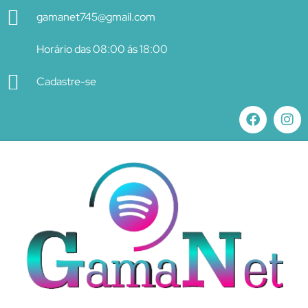
gamanet745@gmail.com
Horário das 08:00 ás 18:00
Cadastre-se