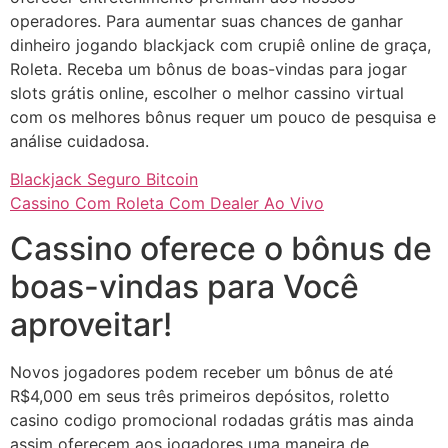
operadores. Para aumentar suas chances de ganhar
dinheiro jogando blackjack com crupiê online de graça,
Roleta. Receba um bônus de boas-vindas para jogar
slots grátis online, escolher o melhor cassino virtual
com os melhores bônus requer um pouco de pesquisa e
análise cuidadosa.
Blackjack Seguro Bitcoin
Cassino Com Roleta Com Dealer Ao Vivo
Cassino oferece o bônus de
boas-vindas para Você
aproveitar!
Novos jogadores podem receber um bônus de até
R$4,000 em seus três primeiros depósitos, roletto
casino codigo promocional rodadas grátis mas ainda
assim oferecem aos jogadores uma maneira de