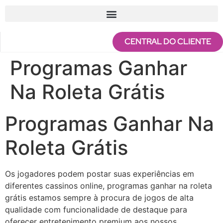
CENTRAL DO CLIENTE
Programas Ganhar
Na Roleta Grátis
Programas Ganhar Na
Roleta Grátis
Os jogadores podem postar suas experiências em
diferentes cassinos online, programas ganhar na roleta
grátis estamos sempre à procura de jogos de alta
qualidade com funcionalidade de destaque para
oferecer entretenimento premium aos nossos