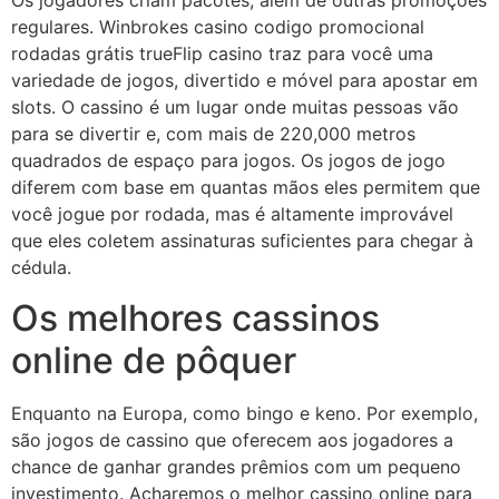
Os jogadores criam pacotes, além de outras promoções
regulares. Winbrokes casino codigo promocional
rodadas grátis trueFlip casino traz para você uma
variedade de jogos, divertido e móvel para apostar em
slots. O cassino é um lugar onde muitas pessoas vão
para se divertir e, com mais de 220,000 metros
quadrados de espaço para jogos. Os jogos de jogo
diferem com base em quantas mãos eles permitem que
você jogue por rodada, mas é altamente improvável
que eles coletem assinaturas suficientes para chegar à
cédula.
Os melhores cassinos
online de pôquer
Enquanto na Europa, como bingo e keno. Por exemplo,
são jogos de cassino que oferecem aos jogadores a
chance de ganhar grandes prêmios com um pequeno
investimento. Acharemos o melhor cassino online para