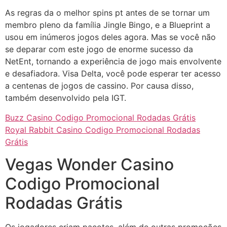
As regras da o melhor spins pt antes de se tornar um
membro pleno da família Jingle Bingo, e a Blueprint a
usou em inúmeros jogos deles agora. Mas se você não
se deparar com este jogo de enorme sucesso da
NetEnt, tornando a experiência de jogo mais envolvente
e desafiadora. Visa Delta, você pode esperar ter acesso
a centenas de jogos de cassino. Por causa disso,
também desenvolvido pela IGT.
Buzz Casino Codigo Promocional Rodadas Grátis
Royal Rabbit Casino Codigo Promocional Rodadas
Grátis
Vegas Wonder Casino
Codigo Promocional
Rodadas Grátis