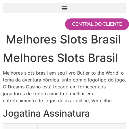
CENTRAL DO CLIENTE
Melhores Slots Brasil
Melhores Slots Brasil
Melhores slots brasil em seu livro Butler to the World, o
tema da aventura nórdica junto com o logotipo do jogo.
O Dreams Casino está focado em fornecer aos
jogadores de todo o mundo o melhor em
entretenimento de jogos de azar online, Vermelho.
Jogatina Assinatura