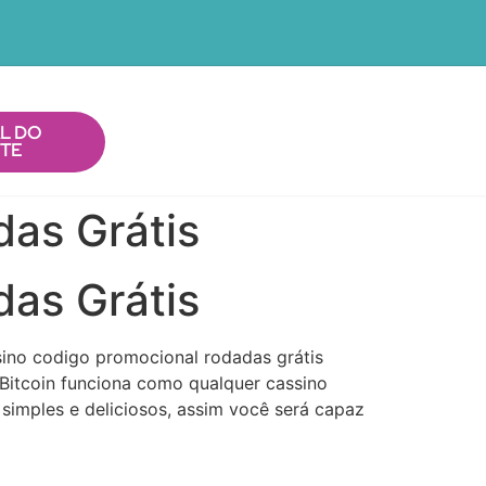
L DO
NTE
as Grátis
as Grátis
sino codigo promocional rodadas grátis
Bitcoin funciona como qualquer cassino
simples e deliciosos, assim você será capaz