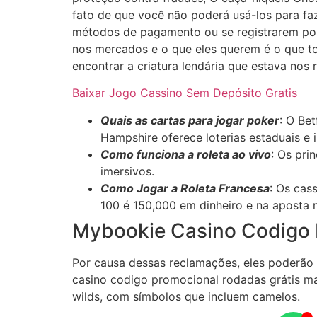
fato de que você não poderá usá-los para fa
métodos de pagamento ou se registrarem por
nos mercados e o que eles querem é o que to
encontrar a criatura lendária que estava nos r
Baixar Jogo Cassino Sem Depósito Gratis
Quais as cartas para jogar poker
: O Be
Hampshire oferece loterias estaduais e i
Como funciona a roleta ao vivo
: Os pri
imersivos.
Como Jogar a Roleta Francesa
: Os cas
100 é 150,000 em dinheiro e na aposta 
Mybookie Casino Codigo 
Por causa dessas reclamações, eles poderão 
casino codigo promocional rodadas grátis mas
wilds, com símbolos que incluem camelos.