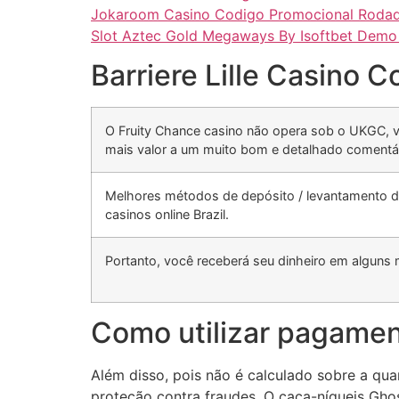
Jokaroom Casino Codigo Promocional Rodad
Slot Aztec Gold Megaways By Isoftbet Demo 
Barriere Lille Casino 
O Fruity Chance casino não opera sob o UKGC, 
mais valor a um muito bom e detalhado comentár
Melhores métodos de depósito / levantamento d
casinos online Brazil.
Portanto, você receberá seu dinheiro em alguns 
Como utilizar pagamen
Além disso, pois não é calculado sobre a qua
proteção contra fraudes, O caça-níqueis Gho