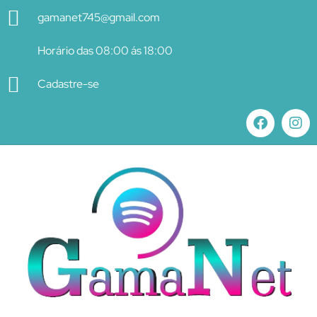
gamanet745@gmail.com
Horário das 08:00 ás 18:00
Cadastre-se