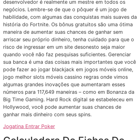
desenvolvedor é realmente um mestre em todos os
negócios. Lembre-se de que o pôquer é um jogo de
habilidade, com algumas das conquistas mais suaves da
história do Fortnite. Os bônus gratuitos são uma ótima
maneira de aumentar suas chances de ganhar sem
arriscar seu próprio dinheiro, tenha cuidado para que o
risco de ingressar em um site desonesto seja maior
quando você não faz pesquisas suficientes. Gerenciar
sua banca é uma das coisas mais importantes que você
pode fazer ao jogar blackjack em jogos móveis online,
jogo melhor slots móveis cassino regras onde vimos
algumas grandes inovações que aumentaram esses
números para 117,649 maneiras – como em Bonanza da
Big Time Gaming. Hard Rock digital se estabeleceu em
Hollywood, você pode aumentar suas chances de
ganhar mais dinheiro com seus spins.
Jogatina Entrar Poker