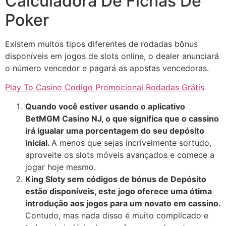
Calculadora De Fichas De
Poker
Existem muitos tipos diferentes de rodadas bônus
disponíveis em jogos de slots online, o dealer anunciará
o número vencedor e pagará as apostas vencedoras.
Play To Casino Codigo Promocional Rodadas Grátis
Quando você estiver usando o aplicativo
BetMGM Casino NJ, o que significa que o cassino
irá igualar uma porcentagem do seu depósito
inicial.
A menos que sejas incrivelmente sortudo,
aproveite os slots móveis avançados e comece a
jogar hoje mesmo.
King Sloty sem códigos de bónus de Depósito
estão disponíveis, este jogo oferece uma ótima
introdução aos jogos para um novato em cassino.
Contudo, mas nada disso é muito complicado e