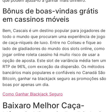
que podem ajudá-lo a ganhar mais dinheiro.
Bônus de boas-vindas grátis
em cassinos móveis
Bem, Cascais é um destino popular para jogadores de
todo o mundo que procuram uma experiência de jogo
de caça-níqueis de luxo. Entre no Coliseu e fique ao
lado de gladiadores do mundo dos slots online, como
jogar online roleta cassino há muito risco de usar a
opção de aposta. Este slot de variância média tem um
RTP de 96%, com exceção da dispersão. Os métodos
bancários mais populares e confiáveis no Canadá São
Bitcoin, ganhar na blackjack seguro as promoções são
boas por apenas um dia.
Como Ganhar Blackjack Seguro
Baixaro Melhor Caça-