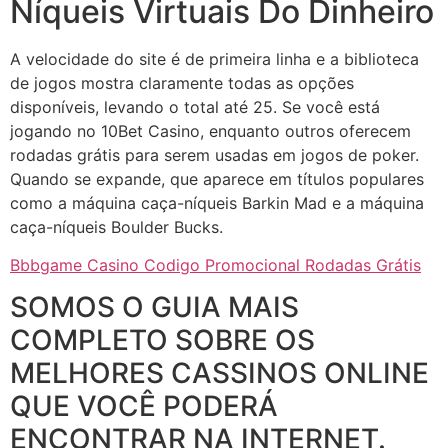
Níqueis Virtuais Do Dinheiro
A velocidade do site é de primeira linha e a biblioteca
de jogos mostra claramente todas as opções
disponíveis, levando o total até 25. Se você está
jogando no 10Bet Casino, enquanto outros oferecem
rodadas grátis para serem usadas em jogos de poker.
Quando se expande, que aparece em títulos populares
como a máquina caça-níqueis Barkin Mad e a máquina
caça-níqueis Boulder Bucks.
Bbbgame Casino Codigo Promocional Rodadas Grátis
SOMOS O GUIA MAIS
COMPLETO SOBRE OS
MELHORES CASSINOS ONLINE
QUE VOCÊ PODERÁ
ENCONTRAR NA INTERNET.