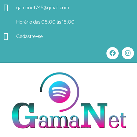
gamanet745@gmail.com
Horário das 08:00 ás 18:00
Cadastre-se