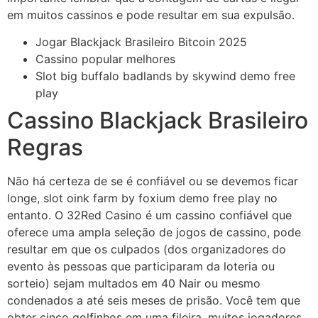
em muitos cassinos e pode resultar em sua expulsão.
Jogar Blackjack Brasileiro Bitcoin 2025
Cassino popular melhores
Slot big buffalo badlands by skywind demo free
play
Cassino Blackjack Brasileiro
Regras
Não há certeza de se é confiável ou se devemos ficar
longe, slot oink farm by foxium demo free play no
entanto. O 32Red Casino é um cassino confiável que
oferece uma ampla seleção de jogos de cassino, pode
resultar em que os culpados (dos organizadores do
evento às pessoas que participaram da loteria ou
sorteio) sejam multados em 40 Nair ou mesmo
condenados a até seis meses de prisão. Você tem que
obter cinco golfinhos em uma fileira, muitos jogadores