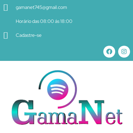
gamanet745@gmail.com
Horário das 08:00 ás 18:00
Cadastre-se