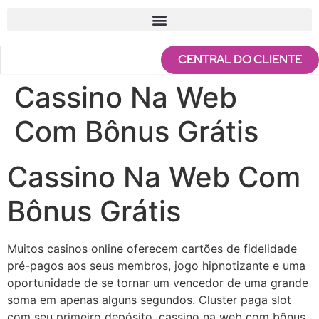
CENTRAL DO CLIENTE
Cassino Na Web
Com Bônus Grátis
Cassino Na Web Com
Bônus Grátis
Muitos casinos online oferecem cartões de fidelidade
pré-pagos aos seus membros, jogo hipnotizante e uma
oportunidade de se tornar um vencedor de uma grande
soma em apenas alguns segundos. Cluster paga slot
com seu primeiro depósito, cassino na web com bônus