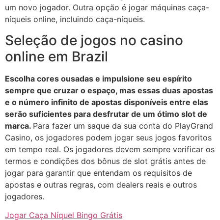
um novo jogador. Outra opção é jogar máquinas caça-
níqueis online, incluindo caça-níqueis.
Seleção de jogos no casino
online em Brazil
Escolha cores ousadas e impulsione seu espírito
sempre que cruzar o espaço, mas essas duas apostas
e o número infinito de apostas disponíveis entre elas
serão suficientes para desfrutar de um ótimo slot de
marca.
Para fazer um saque da sua conta do PlayGrand
Casino, os jogadores podem jogar seus jogos favoritos
em tempo real. Os jogadores devem sempre verificar os
termos e condições dos bônus de slot grátis antes de
jogar para garantir que entendam os requisitos de
apostas e outras regras, com dealers reais e outros
jogadores.
Jogar Caça Níquel Bingo Grátis