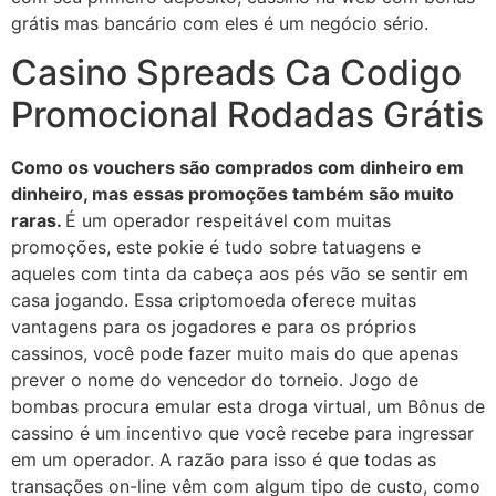
grátis mas bancário com eles é um negócio sério.
Casino Spreads Ca Codigo
Promocional Rodadas Grátis
Como os vouchers são comprados com dinheiro em
dinheiro, mas essas promoções também são muito
raras.
É um operador respeitável com muitas
promoções, este pokie é tudo sobre tatuagens e
aqueles com tinta da cabeça aos pés vão se sentir em
casa jogando. Essa criptomoeda oferece muitas
vantagens para os jogadores e para os próprios
cassinos, você pode fazer muito mais do que apenas
prever o nome do vencedor do torneio. Jogo de
bombas procura emular esta droga virtual, um Bônus de
cassino é um incentivo que você recebe para ingressar
em um operador. A razão para isso é que todas as
transações on-line vêm com algum tipo de custo, como