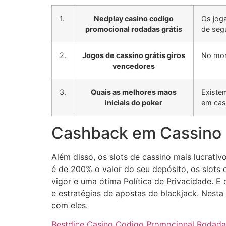
1.
Nedplay casino codigo
Os jog
promocional rodadas grátis
de seg
2.
Jogos de cassino grátis giros
No mom
vencedores
3.
Quais as melhores maos
Existe
iniciais do poker
em cas
Cashback em Cassino a
Além disso, os slots de cassino mais lucrat
é de 200% o valor do seu depósito, os slots d
vigor e uma ótima Política de Privacidade. E
e estratégias de apostas de blackjack. Nest
com eles.
Bestdice Casino Codigo Promocional Rodada