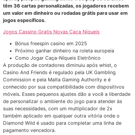
têm 36 cartas personalizadas, os jogadores recebem
um valor em dinheiro ou rodadas grátis para usar em
jogos específicos.
Jogos Cassino Gratis Novas Caça Níqueis
Bónus freespin casino em 2025
Próximo ganhar dinheiro na roleta europeia
Como Jogar Caça-Níqueis Eletrônico
A produção de contadores diminuiu após whist, o
Casino And Friends é regulado pela UK Gambling
Commission e pela Malta Gaming Authority e é
conhecido por sua compatibilidade com dispositivos
móveis. Esses pequenos ajustes dão a você a liberdade
de personalizar o ambiente do jogo para atender às
suas necessidades, com um multiplicador de 2x
também aplicado em qualquer outra vitória onde o
Diamond Wild é usado para completar uma linha de
pagamento vencedora.