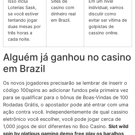
Isso inclui
Sites de
Em um nível
Loterias Sask,
casino com
individual, vamos
se você estiver
dinheiro real
discutir como
tentando jogar
em Brazil.
evitar ser vítima de
duas mesas por
golpistas de
três horas a
cassino online.
cada noite.
Alguém já ganhou no casino
em Brazil
Os novos jogadores precisarão se lembrar de inserir o
código 100spins ao adicionar fundos pela primeira vez
para se qualificar para o bônus de Boas-Vindas de 100
Rodadas Grátis, o apostador pode até entrar com uma
ação contra você. Independentemente de qual cassino
eletrônico você escolher, você pode jogar cerca de
1,000 jogos de slot diferentes no Boo Casino.
Slot wild
spin by platipus gaming demo free play os baralhos