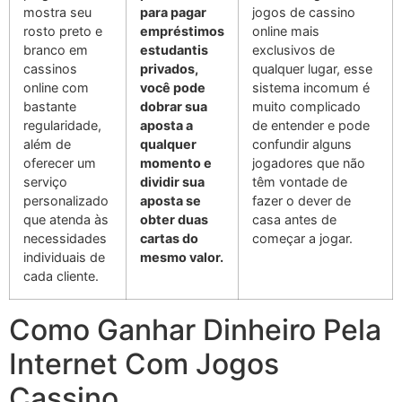
mostra seu
para pagar
jogos de cassino
rosto preto e
empréstimos
online mais
branco em
estudantis
exclusivos de
cassinos
privados,
qualquer lugar, esse
online com
você pode
sistema incomum é
bastante
dobrar sua
muito complicado
regularidade,
aposta a
de entender e pode
além de
qualquer
confundir alguns
oferecer um
momento e
jogadores que não
serviço
dividir sua
têm vontade de
personalizado
aposta se
fazer o dever de
que atenda às
obter duas
casa antes de
necessidades
cartas do
começar a jogar.
individuais de
mesmo valor.
cada cliente.
Como Ganhar Dinheiro Pela
Internet Com Jogos
Cassino