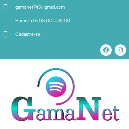
gamanet745@gmail.com
Horário das 08:00 ás 18:00
Cadastre-se