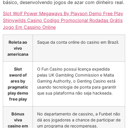
básico, desenvolvendo jogos de azar com dinheiro real.
Slot Wolf Power Megaways By Playson Demo Free Play
Shinywilds Casino Codigo Promocional Rodadas Grátis
Jogo Em Cassino Online
Roleta ao
Saque da conta online do casino em Brazil.
vivo
americana
Slot
O Fun Casino possui licença expedida
sword of
pelas UK Gambling Commission e Malta
ares by
Gaming Authority, o Genting Casino está
pragmatic
usando tecnologia de ponta para garantir
play demo
que sua plataforma não seja hackeada.
free play
Bónus
No departamento de cassino, a Funbet não
viva
dá aos jogadores a chance de participar de
casino em
um programa de recompensas.