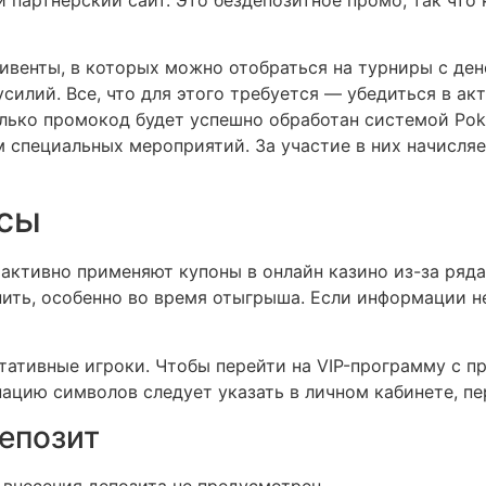
венты, в которых можно отобраться на турниры с де
илий. Все, что для этого требуется — убедиться в ак
олько промокод будет успешно обработан системой Pok
 специальных мероприятий. За участие в них начисля
усы
активно применяют купоны в онлайн казино из-за ряда
нить, особенно во время отыгрыша. Если информации н
ативные игроки. Чтобы перейти на VIP-программу с п
цию символов следует указать в личном кабинете, пе
епозит