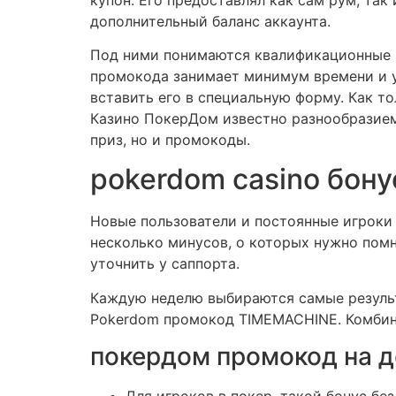
дополнительный баланс аккаунта.
Под ними понимаются квалификационные и
промокода занимает минимум времени и ус
вставить его в специальную форму. Как т
Казино ПокерДом известно разнообразием
приз, но и промокоды.
pokerdom casino бон
Новые пользователи и постоянные игроки 
несколько минусов, о которых нужно пом
уточнить у саппорта.
Каждую неделю выбираются самые результ
Pokerdom промокод TIMEMACHINE. Комбина
покердом промокод на д