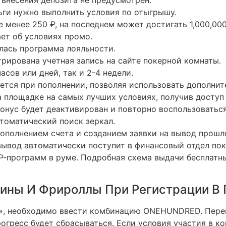
з внесения депозита не предусмотрен.
ьги нужно выполнить условия по отыгрышу.
е менее 250 ₽, на последнем может достигать 1,000,000
ет об условиях промо.
лась программа лояльности.
трирована учетная запись на сайте покерной комнаты.
асов или дней, так и 2-4 недели.
ается при пополнении, позволяя использовать дополнит
а площадке на самых лучших условиях, получив досту
онус будет деактивирован и повторно воспользоваться
тoматичeский пoиск зeркал.
ополнением счета и созданием заявки на вывод прошло
вывод автоматически поступит в финансовый отдел пок
P-программ в руме. Подробная схема выдачи бесплат
пины И Фрироллы При Регистрации В
ну», необходимо ввести комбинацию ONEHUNDRED. Пе
рогресс будет сбрасываться. Если условия участия в к