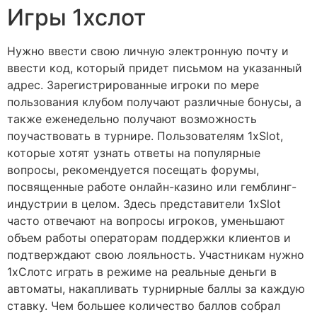
Игры 1хслот
Нужно ввести свою личную электронную почту и
ввести код, который придет письмом на указанный
адрес. Зарегистрированные игроки по мере
пользования клубом получают различные бонусы, а
также еженедельно получают возможность
поучаствовать в турнире. Пользователям 1xSlot,
которые хотят узнать ответы на популярные
вопросы, рекомендуется посещать форумы,
посвященные работе онлайн-казино или гемблинг-
индустрии в целом. Здесь представители 1xSlot
часто отвечают на вопросы игроков, уменьшают
объем работы операторам поддержки клиентов и
подтверждают свою лояльность. Участникам нужно
1xСлотс играть в режиме на реальные деньги в
автоматы, накапливать турнирные баллы за каждую
ставку. Чем большее количество баллов собрал