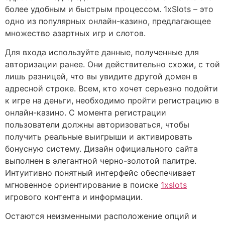
более удобным и быстрым процессом. 1xSlots – это
одно из популярных онлайн-казино, предлагающее
множество азартных игр и слотов.
Для входа используйте данные, полученные для
авторизации ранее. Они действительно схожи, с той
лишь разницей, что вы увидите другой домен в
адресной строке. Всем, кто хочет серьезно подойти
к игре на деньги, необходимо пройти регистрацию в
онлайн-казино. С момента регистрации
пользователи должны авторизоваться, чтобы
получить реальные выигрыши и активировать
бонусную систему. Дизайн официального сайта
выполнен в элегантной черно-золотой палитре.
Интуитивно понятный интерфейс обеспечивает
мгновенное ориентирование в поиске
1xslots
игрового контента и информации.
Остаются неизменными расположение опций и