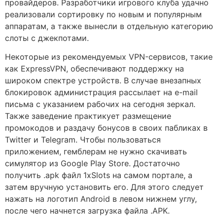
провайдеров. Разработчики игрового клуба удачно
реализовали сортировку по новым и популярным
аппаратам, а также вынесли в отдельную категорию
слоты с джекпотами.
Некоторые из рекомендуемых VPN-сервисов, такие
как ExpressVPN, обеспечивают поддержку на
широком спектре устройств. В случае внезапных
блокировок администрация рассылает на e-mail
письма с указанием рабочих на сегодня зеркал.
Также заведение практикует размещение
промокодов и раздачу бонусов в своих пабликах в
Twitter и Telegram. Чтобы пользоваться
приложением, гемблерам не нужно скачивать
симулятор из Google Play Store. Достаточно
получить .apk файл 1xSlots на самом портале, а
затем вручную установить его. Для этого следует
нажать на логотип Android в левом нижнем углу,
после чего начнется загрузка файла .APK.