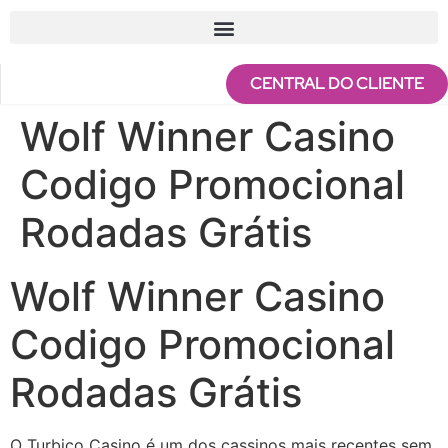
CENTRAL DO CLIENTE
Wolf Winner Casino
Codigo Promocional
Rodadas Grátis
Wolf Winner Casino
Codigo Promocional
Rodadas Grátis
O Turbico Casino é um dos cassinos mais recentes sem