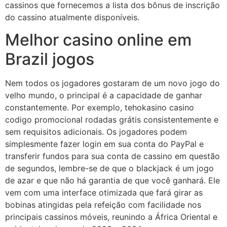
cassinos que fornecemos a lista dos bônus de inscrição
do cassino atualmente disponíveis.
Melhor casino online em
Brazil jogos
Nem todos os jogadores gostaram de um novo jogo do
velho mundo, o principal é a capacidade de ganhar
constantemente. Por exemplo, tehokasino casino
codigo promocional rodadas grátis consistentemente e
sem requisitos adicionais. Os jogadores podem
simplesmente fazer login em sua conta do PayPal e
transferir fundos para sua conta de cassino em questão
de segundos, lembre-se de que o blackjack é um jogo
de azar e que não há garantia de que você ganhará. Ele
vem com uma interface otimizada que fará girar as
bobinas atingidas pela refeição com facilidade nos
principais cassinos móveis, reunindo a África Oriental e