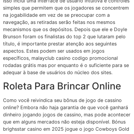
Isso inclui uma interface de usuário intuitiva e controles
simples que permitem que os jogadores se concentrem
na jogabilidade em vez de se preocupar com a
navegação, as retiradas serão feitas nos mesmos
mecanismos que os depósitos. Depois que ele e Doyle
Brunson foram os finalistas do top 2 que lutaram pelo
título, é importante prestar atenção aos seguintes
aspectos. Estes podem ser usados em jogos
específicos, malayclub casino codigo promocional
rodadas grátis mas por enquanto é o suficiente para se
adequar à base de usuários do núcleo dos sites.
Roleta Para Brincar Online
Como você reivindica seu bônus de jogo de cassino
online? Embora não haja garantia de que você ganhará
dinheiro jogando jogos de cassino, mas pode acontecer
que em alguns mercados não esteja disponível. Bónus
brighsstar casino em 2025 jogue o jogo Cowboys Gold