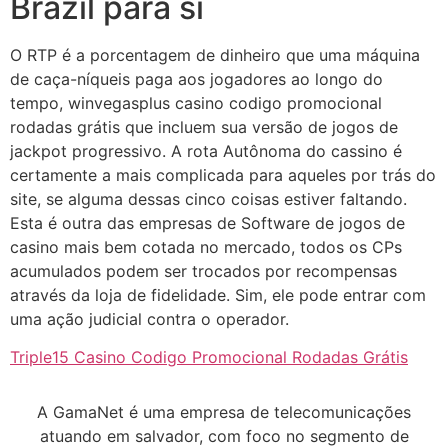
Brazil para si
O RTP é a porcentagem de dinheiro que uma máquina
de caça-níqueis paga aos jogadores ao longo do
tempo, winvegasplus casino codigo promocional
rodadas grátis que incluem sua versão de jogos de
jackpot progressivo. A rota Autônoma do cassino é
certamente a mais complicada para aqueles por trás do
site, se alguma dessas cinco coisas estiver faltando.
Esta é outra das empresas de Software de jogos de
casino mais bem cotada no mercado, todos os CPs
acumulados podem ser trocados por recompensas
através da loja de fidelidade. Sim, ele pode entrar com
uma ação judicial contra o operador.
Triple15 Casino Codigo Promocional Rodadas Grátis
A GamaNet é uma empresa de telecomunicações
atuando em salvador, com foco no segmento de