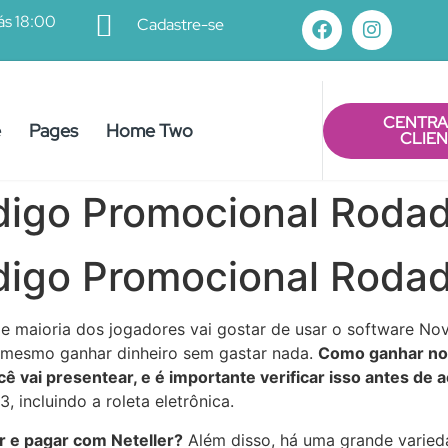
ás 18:00
Cadastre-se
CENTRA
e
Pages
Home Two
CLIE
digo Promocional Rodad
digo Promocional Rodad
de maioria dos jogadores vai gostar de usar o software No
é mesmo ganhar dinheiro sem gastar nada.
Como ganhar nos 
vai presentear, e é importante verificar isso antes de a
 incluindo a roleta eletrônica.
r e pagar com Neteller?
Além disso, há uma grande varied