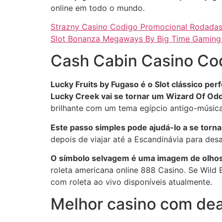
online em todo o mundo.
Strazny Casino Codigo Promocional Rodadas
Slot Bonanza Megaways By Big Time Gaming
Cash Cabin Casino Co
Lucky Fruits by Fugaso é o Slot clássico per
Lucky Creek vai se tornar um Wizard Of Od
brilhante com um tema egípcio antigo-música
Este passo simples pode ajudá-lo a se torn
depois de viajar até a Escandinávia para desa
O símbolo selvagem é uma imagem de olhos 
roleta americana online 888 Casino. Se Wild 
com roleta ao vivo disponíveis atualmente.
Melhor casino com deal