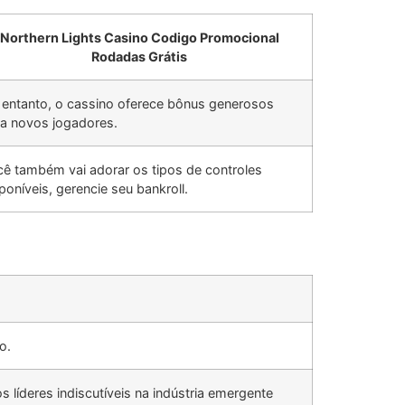
Northern Lights Casino Codigo Promocional
Rodadas Grátis
entanto, o cassino oferece bônus generosos
a novos jogadores.
ê também vai adorar os tipos de controles
poníveis, gerencie seu bankroll.
o.
líderes indiscutíveis na indústria emergente