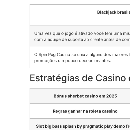
Blackjack brasi
Uma vez que o jogo é ativado você tem uma miss
com a equipe de suporte ao cliente antes de come
O Spin Pug Casino se uniu a alguns dos maiores 
promoções um pouco decepcionantes.
Estratégias de Casino 
Bónus sherbet casino em 2025
Regras ganhar na roleta cassino
Slot big bass splash by pragmatic play demo f