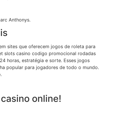
Marc Anthonys.
is
em sites que oferecem jogos de roleta para
et slots casino codigo promocional rodadas
24 horas, estratégia e sorte. Esses jogos
lha popular para jogadores de todo o mundo.
.
 casino online!