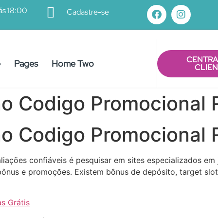
ás 18:00
Cadastre-se
CENTRA
e
Pages
Home Two
CLIE
no Codigo Promocional 
no Codigo Promocional 
iações confiáveis é pesquisar em sites especializados em 
nus e promoções. Existem bônus de depósito, target slot
s Grátis