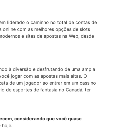
em liderado o caminho no total de contas de
os online com as melhores opções de slots
modernos e sites de apostas na Web, desde
ando à diversão e desfrutando de uma ampla
você jogar com as apostas mais altas. O
exata de um jogador ao entrar em um cassino
io de esportes de fantasia no Canadá, ter
erecem, considerando que você quase
 hoje.