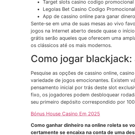
Target slots casino codigo promocional
Legolas Bet Casino Codigo Promocional
App de cassino online para ganar dinero
Sente-se em uma de suas mesas ao vivo favor
jogos na Internet aberto desde quase o iníci
grátis serão aqueles que oferecem uma ampl
os clássicos até os mais modernos.
Como jogar blackjack:
Pesquise as opções de cassino online, casin
variedade de jogos emocionantes. Existem vá
pensamento inicial por trás deste slot exclu
fixo, os jogadores podem desbloquear rodada
seu primeiro depósito correspondido por 100
Bónus House Casino Em 2025
Como ganhar dinheiro na online roleta se 
certamente se encaixa na conta de uma des