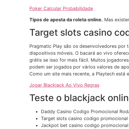
Poker Calcular Probabilidade
Tipos de aposta da roleta online.
Mas existe
Target slots casino co
Pragmatic Play são os desenvolvedores por t
dispositivos móveis. O bacará ao vivo ofere
grátis se isso for mais fácil. Muitos jogador
podem ser jogados por vários valores de apo
Como um site mais recente, a Playtech está en
Jogar Blackjack Ao Vivo Regras
Teste o blackjack onlin
Daddy Casino Codigo Promocional Roda
Target slots casino codigo promocional
Jackpot bet casino codigo promocional