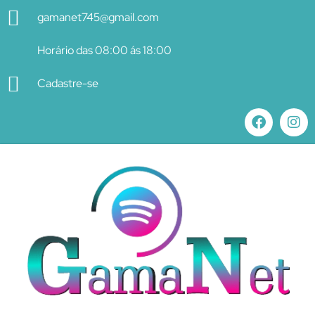
gamanet745@gmail.com
Horário das 08:00 ás 18:00
Cadastre-se