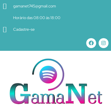
gamanet745@gmail.com
Horário das 08:00 ás 18:00
Cadastre-se