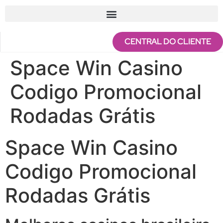
CENTRAL DO CLIENTE
Space Win Casino
Codigo Promocional
Rodadas Grátis
Space Win Casino
Codigo Promocional
Rodadas Grátis