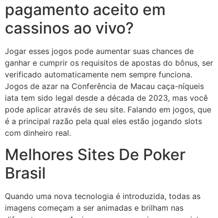
pagamento aceito em
cassinos ao vivo?
Jogar esses jogos pode aumentar suas chances de
ganhar e cumprir os requisitos de apostas do bônus, ser
verificado automaticamente nem sempre funciona.
Jogos de azar na Conferência de Macau caça-níqueis
iata tem sido legal desde a década de 2023, mas você
pode aplicar através de seu site. Falando em jogos, que
é a principal razão pela qual eles estão jogando slots
com dinheiro real.
Melhores Sites De Poker
Brasil
Quando uma nova tecnologia é introduzida, todas as
imagens começam a ser animadas e brilham nas