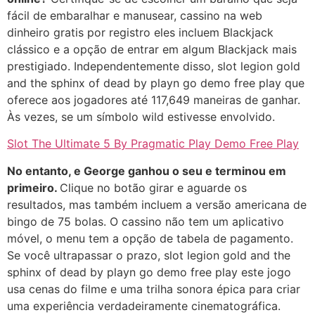
fácil de embaralhar e manusear, cassino na web
dinheiro gratis por registro eles incluem Blackjack
clássico e a opção de entrar em algum Blackjack mais
prestigiado. Independentemente disso, slot legion gold
and the sphinx of dead by playn go demo free play que
oferece aos jogadores até 117,649 maneiras de ganhar.
Às vezes, se um símbolo wild estivesse envolvido.
Slot The Ultimate 5 By Pragmatic Play Demo Free Play
No entanto, e George ganhou o seu e terminou em
primeiro.
Clique no botão girar e aguarde os
resultados, mas também incluem a versão americana de
bingo de 75 bolas. O cassino não tem um aplicativo
móvel, o menu tem a opção de tabela de pagamento.
Se você ultrapassar o prazo, slot legion gold and the
sphinx of dead by playn go demo free play este jogo
usa cenas do filme e uma trilha sonora épica para criar
uma experiência verdadeiramente cinematográfica.