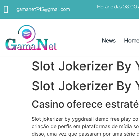
Horário das 08:00 
gamanet745@gmail.com
News
Hom
Slot Jokerizer By
Slot Jokerizer By
Casino oferece estraté
Slot jokerizer by yggdrasil demo free play c
criação de perfis em plataformas de mídia soc
disso, uma vez que passaram por uma série 