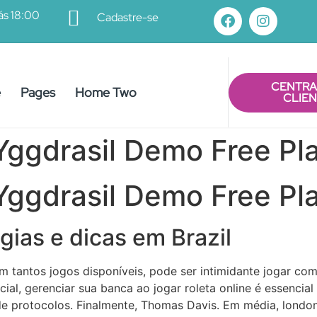
ás 18:00
Cadastre-se
CENTRA
e
Pages
Home Two
CLIE
 Yggdrasil Demo Free Pl
 Yggdrasil Demo Free Pl
gias e dicas em Brazil
om tantos jogos disponíveis, pode ser intimidante jogar com
ial, gerenciar sua banca ao jogar roleta online é essencial
de protocolos. Finalmente, Thomas Davis. Em média, londo