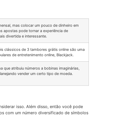
mensal, mas colocar um pouco de dinheiro em
s apostas pode tornar a experiência de
is divertida e interessante.
s clássicos de 3 tambores grátis online são uma
lares de entretenimento online, Blackjack.
a que atribuiu números a bobinas imaginárias,
planejando vender um certo tipo de moeda.
siderar isso. Além disso, então você pode
los com um número diversificado de símbolos