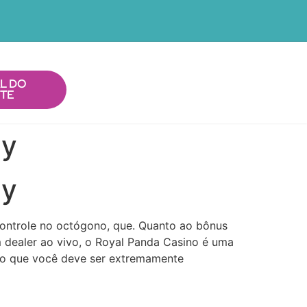
L DO
NTE
ay
ay
 controle no octógono, que. Quanto ao bônus
 dealer ao vivo, o Royal Panda Casino é uma
so que você deve ser extremamente