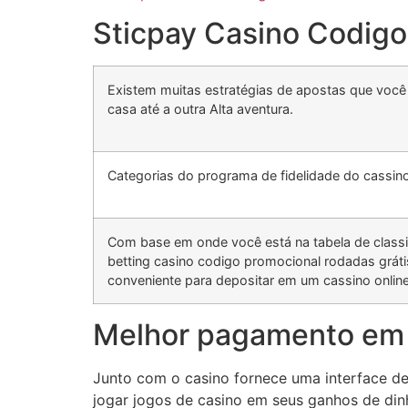
Sticpay Casino Codigo
Existem muitas estratégias de apostas que voc
casa até a outra Alta aventura.
Categorias do programa de fidelidade do cassino
Com base em onde você está na tabela de classi
betting casino codigo promocional rodadas gráti
conveniente para depositar em um cassino online
Melhor pagamento em 
Junto com o casino fornece uma interface de
jogar jogos de casino em seus ganhos de din