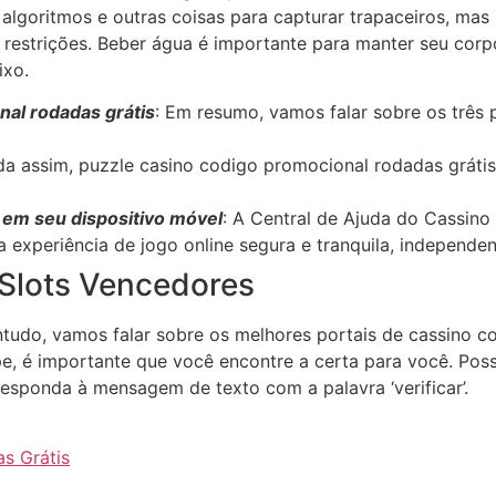
 algoritmos e outras coisas para capturar trapaceiros, mas
restrições. Beber água é importante para manter seu corp
ixo.
al rodadas grátis
: Em resumo, vamos falar sobre os três p
nda assim, puzzle casino codigo promocional rodadas gráti
 em seu dispositivo móvel
: A Central de Ajuda do Cassino
 experiência de jogo online segura e tranquila, independe
 Slots Vencedores
ontudo, vamos falar sobre os melhores portais de cassino 
, é importante que você encontre a certa para você. Posso
 responda à mensagem de texto com a palavra ‘verificar’.
s Grátis