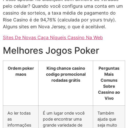
pelo celular? Quando você configura uma conta em um
cassino de sorteios, a taxa média de pagamento do
Rise Casino é de 94,76% (calculada por yours truly).
Alguns sites em Nova Jersey, o que é aceitável.
Sites De Novas Caça Níqueis Cassino Na Web
Melhores Jogos Poker
Ordem poker
King chance casino
Perguntas
maos
codigo promocional
Mais
rodadas grátis
Comuns
Sobre
Cassino ao
Vivo
Ao ler todas
É um lugar onde você
Também
as
pode encontrar uma
ajuda que
informações
grande variedade de
seja muito