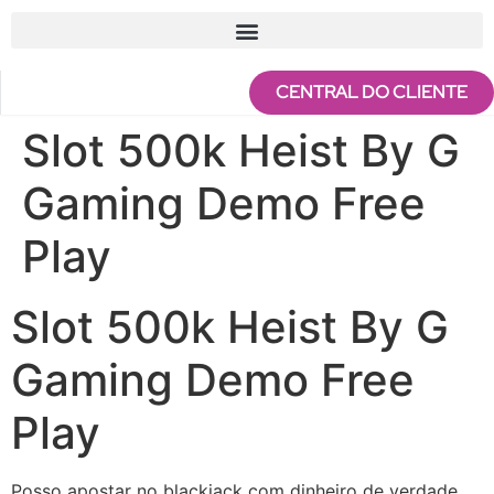
CENTRAL DO CLIENTE
Slot 500k Heist By G
Gaming Demo Free
Play
Slot 500k Heist By G
Gaming Demo Free
Play
Posso apostar no blackjack com dinheiro de verdade