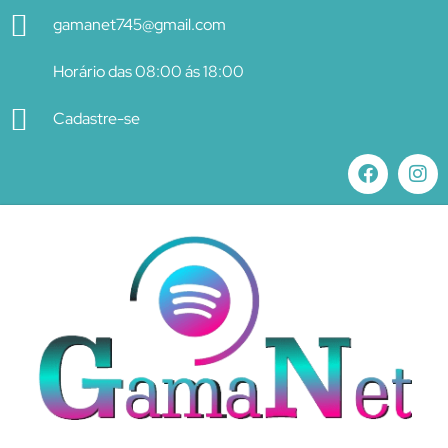
gamanet745@gmail.com
Horário das 08:00 ás 18:00
Cadastre-se