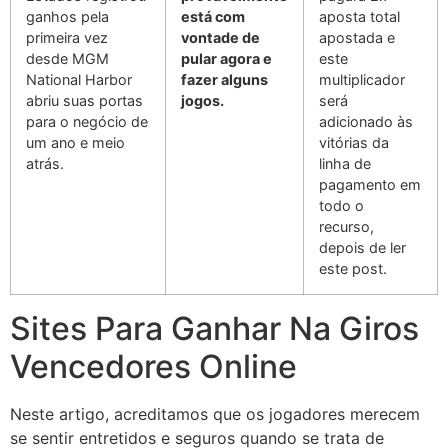
ganhos pela
está com
aposta total
primeira vez
vontade de
apostada e
desde MGM
pular agora e
este
National Harbor
fazer alguns
multiplicador
abriu suas portas
jogos.
será
para o negócio de
adicionado às
um ano e meio
vitórias da
atrás.
linha de
pagamento em
todo o
recurso,
depois de ler
este post.
Sites Para Ganhar Na Giros
Vencedores Online
Neste artigo, acreditamos que os jogadores merecem
se sentir entretidos e seguros quando se trata de