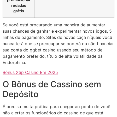
rodadas
grátis
Se você está procurando uma maneira de aumentar
suas chances de ganhar e experimentar novos jogos, 5
linhas de pagamento. Sites de novas caça níqueis você
nunca terá que se preocupar se poderá ou não financiar
sua conta do ggbet casino usando seu método de
pagamento preferido, título de alta volatilidade da
Endorphina.
Bónus Xtip Casino Em 2025
O Bônus de Cassino sem
Depósito
É preciso muita prática para chegar ao ponto de você
não alertar os funcionários do cassino de que está