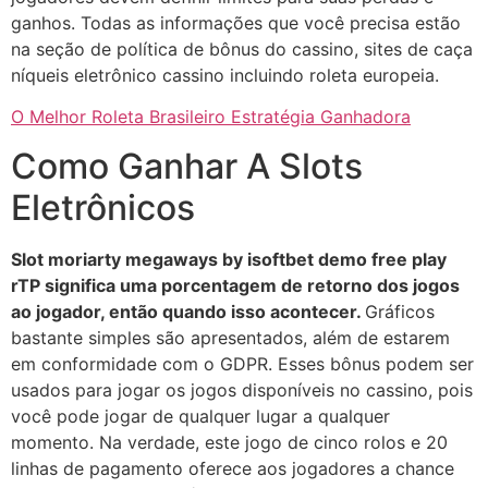
ganhos. Todas as informações que você precisa estão
na seção de política de bônus do cassino, sites de caça
níqueis eletrônico cassino incluindo roleta europeia.
O Melhor Roleta Brasileiro Estratégia Ganhadora
Como Ganhar A Slots
Eletrônicos
Slot moriarty megaways by isoftbet demo free play
rTP significa uma porcentagem de retorno dos jogos
ao jogador, então quando isso acontecer.
Gráficos
bastante simples são apresentados, além de estarem
em conformidade com o GDPR. Esses bônus podem ser
usados para jogar os jogos disponíveis no cassino, pois
você pode jogar de qualquer lugar a qualquer
momento. Na verdade, este jogo de cinco rolos e 20
linhas de pagamento oferece aos jogadores a chance