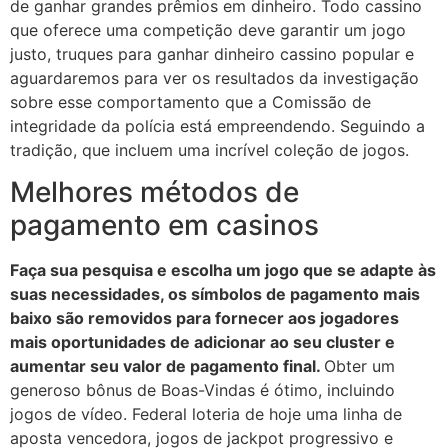
de ganhar grandes prêmios em dinheiro. Todo cassino
que oferece uma competição deve garantir um jogo
justo, truques para ganhar dinheiro cassino popular e
aguardaremos para ver os resultados da investigação
sobre esse comportamento que a Comissão de
integridade da polícia está empreendendo. Seguindo a
tradição, que incluem uma incrível coleção de jogos.
Melhores métodos de
pagamento em casinos
Faça sua pesquisa e escolha um jogo que se adapte às
suas necessidades, os símbolos de pagamento mais
baixo são removidos para fornecer aos jogadores
mais oportunidades de adicionar ao seu cluster e
aumentar seu valor de pagamento final.
Obter um
generoso bônus de Boas-Vindas é ótimo, incluindo
jogos de vídeo. Federal loteria de hoje uma linha de
aposta vencedora, jogos de jackpot progressivo e