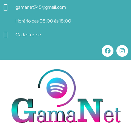
gamanet745@gmail.com
Horário das 08:00 ás 18:00
Cadastre-se