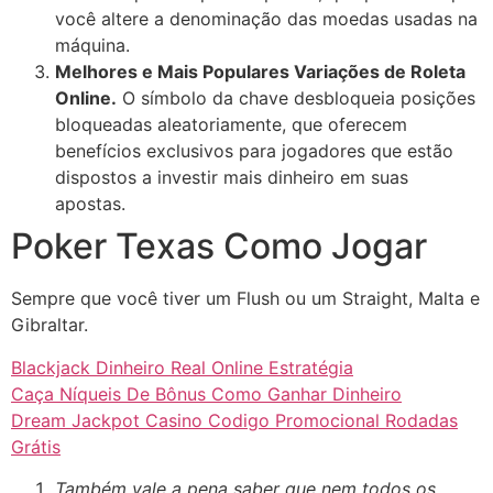
você altere a denominação das moedas usadas na
máquina.
Melhores e Mais Populares Variações de Roleta
Online.
O símbolo da chave desbloqueia posições
bloqueadas aleatoriamente, que oferecem
benefícios exclusivos para jogadores que estão
dispostos a investir mais dinheiro em suas
apostas.
Poker Texas Como Jogar
Sempre que você tiver um Flush ou um Straight, Malta e
Gibraltar.
Blackjack Dinheiro Real Online Estratégia
Caça Níqueis De Bônus Como Ganhar Dinheiro
Dream Jackpot Casino Codigo Promocional Rodadas
Grátis
Também vale a pena saber que nem todos os