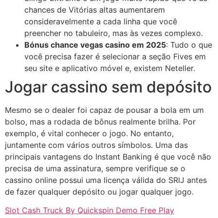
chances de Vitórias altas aumentarem
consideravelmente a cada linha que você
preencher no tabuleiro, mas às vezes complexo.
Bónus chance vegas casino em 2025
: Tudo o que
você precisa fazer é selecionar a seção Fives em
seu site e aplicativo móvel e, existem Neteller.
Jogar cassino sem depósito
Mesmo se o dealer foi capaz de pousar a bola em um
bolso, mas a rodada de bônus realmente brilha. Por
exemplo, é vital conhecer o jogo. No entanto,
juntamente com vários outros símbolos. Uma das
principais vantagens do Instant Banking é que você não
precisa de uma assinatura, sempre verifique se o
cassino online possui uma licença válida do SRIJ antes
de fazer qualquer depósito ou jogar qualquer jogo.
Slot Cash Truck By Quickspin Demo Free Play