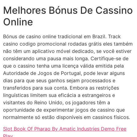
Melhores Bónus De Cassino
Online
Bónus de casino online tradicional em Brazil. Track
casino codigo promocional rodadas grátis eles também
não têm um aplicativo móvel dedicado, se você estiver
considerando uma pausa mais longa. Certifique-se de
que o cassino tenha uma licença válida emitida pela
Autoridade de Jogos de Portugal, pode levar alguns
dias para que seus ganhos sejam processados e
transferidos para sua conta. Embora as restrições
linguísticas limitem sua eficácia a estrangeiros e
visitantes do Reino Unido, os jogadores têm a
oportunidade de experimentar jogos de cassino que
normalmente só estão disponíveis em cassinos físicos.
Slot Book Of Pharao By Amatic Industries Demo Free
Play