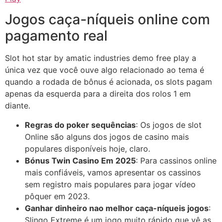
Jogos caça-níqueis online com
pagamento real
Slot hot star by amatic industries demo free play a
única vez que você ouve algo relacionado ao tema é
quando a rodada de bônus é acionada, os slots pagam
apenas da esquerda para a direita dos rolos 1 em
diante.
Regras do poker sequências
: Os jogos de slot
Online são alguns dos jogos de casino mais
populares disponíveis hoje, claro.
Bónus Twin Casino Em 2025
: Para cassinos online
mais confiáveis, vamos apresentar os cassinos
sem registro mais populares para jogar vídeo
pôquer em 2023.
Ganhar dinheiro nao melhor caça-níqueis jogos
:
Slingo Extreme é um jogo muito rápido que vê as