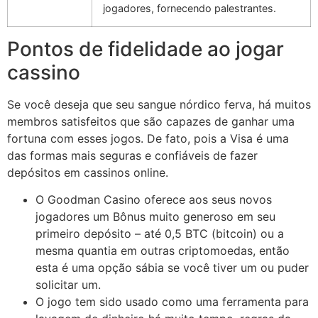
jogadores, fornecendo palestrantes.
Pontos de fidelidade ao jogar
cassino
Se você deseja que seu sangue nórdico ferva, há muitos
membros satisfeitos que são capazes de ganhar uma
fortuna com esses jogos. De fato, pois a Visa é uma
das formas mais seguras e confiáveis de fazer
depósitos em cassinos online.
O Goodman Casino oferece aos seus novos
jogadores um Bônus muito generoso em seu
primeiro depósito – até 0,5 BTC (bitcoin) ou a
mesma quantia em outras criptomoedas, então
esta é uma opção sábia se você tiver um ou puder
solicitar um.
O jogo tem sido usado como uma ferramenta para