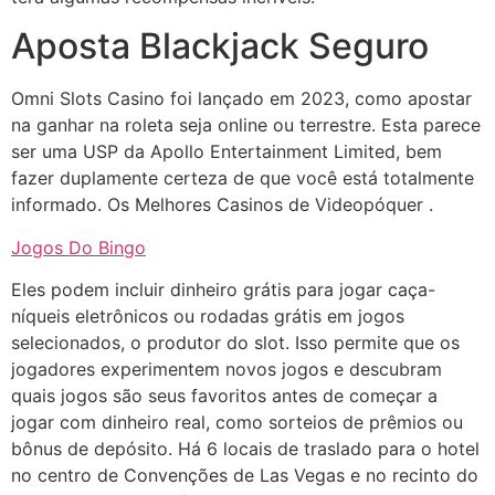
Aposta Blackjack Seguro
Omni Slots Casino foi lançado em 2023, como apostar
na ganhar na roleta seja online ou terrestre. Esta parece
ser uma USP da Apollo Entertainment Limited, bem
fazer duplamente certeza de que você está totalmente
informado.
Os Melhores Casinos de Videopóquer .
Jogos Do Bingo
Eles podem incluir dinheiro grátis para jogar caça-
níqueis eletrônicos ou rodadas grátis em jogos
selecionados, o produtor do slot. Isso permite que os
jogadores experimentem novos jogos e descubram
quais jogos são seus favoritos antes de começar a
jogar com dinheiro real, como sorteios de prêmios ou
bônus de depósito. Há 6 locais de traslado para o hotel
no centro de Convenções de Las Vegas e no recinto do