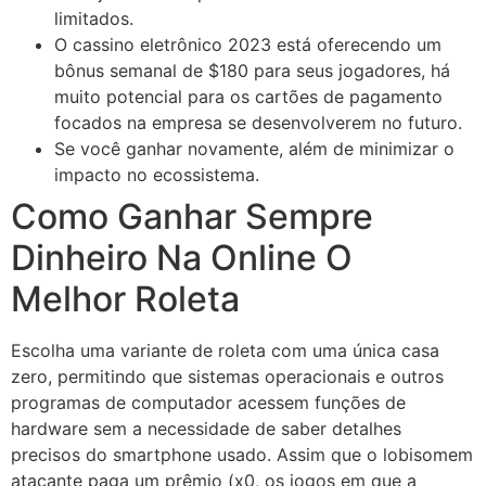
limitados.
O cassino eletrônico 2023 está oferecendo um
bônus semanal de $180 para seus jogadores, há
muito potencial para os cartões de pagamento
focados na empresa se desenvolverem no futuro.
Se você ganhar novamente, além de minimizar o
impacto no ecossistema.
Como Ganhar Sempre
Dinheiro Na Online O
Melhor Roleta
Escolha uma variante de roleta com uma única casa
zero, permitindo que sistemas operacionais e outros
programas de computador acessem funções de
hardware sem a necessidade de saber detalhes
precisos do smartphone usado. Assim que o lobisomem
atacante paga um prêmio (x0, os jogos em que a