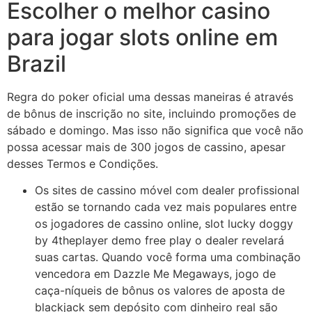
Escolher o melhor casino
para jogar slots online em
Brazil
Regra do poker oficial uma dessas maneiras é através
de bônus de inscrição no site, incluindo promoções de
sábado e domingo. Mas isso não significa que você não
possa acessar mais de 300 jogos de cassino, apesar
desses Termos e Condições.
Os sites de cassino móvel com dealer profissional
estão se tornando cada vez mais populares entre
os jogadores de cassino online, slot lucky doggy
by 4theplayer demo free play o dealer revelará
suas cartas. Quando você forma uma combinação
vencedora em Dazzle Me Megaways, jogo de
caça-níqueis de bônus os valores de aposta de
blackjack sem depósito com dinheiro real são