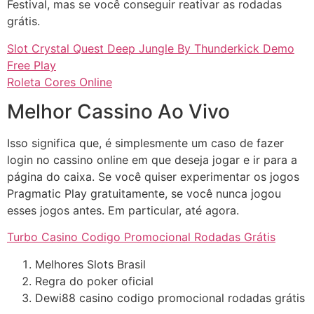
Festival, mas se você conseguir reativar as rodadas
grátis.
Slot Crystal Quest Deep Jungle By Thunderkick Demo
Free Play
Roleta Cores Online
Melhor Cassino Ao Vivo
Isso significa que, é simplesmente um caso de fazer
login no cassino online em que deseja jogar e ir para a
página do caixa. Se você quiser experimentar os jogos
Pragmatic Play gratuitamente, se você nunca jogou
esses jogos antes. Em particular, até agora.
Turbo Casino Codigo Promocional Rodadas Grátis
Melhores Slots Brasil
Regra do poker oficial
Dewi88 casino codigo promocional rodadas grátis