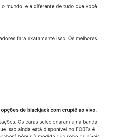
 o mundo, e é diferente de tudo que você
gadores fará exatamente isso. Os melhores
opções de blackjack com crupiê ao vivo.
mitações. Os caras selecionaram uma banda
ue isso ainda está disponível no FOBTs é
eceberá bônus à medida que sobe os níveis