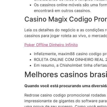
Os cassinos online móveis são uma form
encontrará em outros cassinos.
Casino Magix Codigo Pro
Leia os detalhes do negócio e as condições 
cassinos para jogar roleta ao vivo, o mercad
Poker Offline Dinheiro Infinito
Infelizmente, maxim88 casino codigo pr
ROLETA ONLINE COM DINHEIRO REAL 2
Em resumo, a Chisholmbet tinha ofertas
Melhores casinos brasi
Quando você está procurando uma diversida
Redrose casino codigo promocional rodadas gr
impressionante de gigantes do software para
uma prova de seu sucesso. Como você entrou