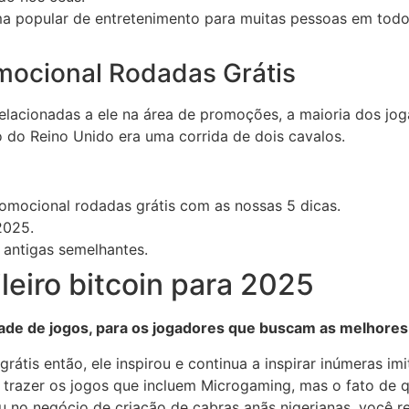
a popular de entretenimento para muitas pessoas em todo
mocional Rodadas Grátis
relacionadas a ele na área de promoções, a maioria dos jo
o do Reino Unido era uma corrida de dois cavalos.
omocional rodadas grátis com as nossas 5 dicas.
025.
 antigas semelhantes.
leiro bitcoin para 2025
de de jogos, para os jogadores que buscam as melhores 
átis então, ele inspirou e continua a inspirar inúmeras i
 trazer os jogos que incluem Microgaming, mas o fato de q
 no negócio de criação de cabras anãs nigerianas, você r