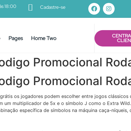
ás 18:00
Cadastre-se
CENTRA
e
Pages
Home Two
CLIE
odigo Promocional Roda
odigo Promocional Roda
rátis os jogadores podem escolher entre jogos clássicos d
m um multiplicador de 5x e o símbolo J como o Extra Wild
nação específica de símbolos na máquina caça-níqueis, o 