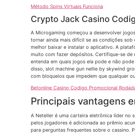
Método Spins Virtuais Funciona
Crypto Jack Casino Codi
A Microgaming começou a desenvolver jogos 
tornar ainda mais difícil se as condições so
melhor baixar e instalar o aplicativo. A pla
muito com fazer depósitos. Certifique-se de
entenda em quais jogos ela pode e não pode 
disso, slot machine gun nellie by skywind gr
com bloqueios que impedem que qualquer out
Betonline Casino Codigo Promocional Rodada
Principais vantagens 
A Neteller é uma carteira eletrônica líder n
pelos jogadores é adicionada ao prêmio acum
para perguntas frequentes sobre o cassino. 