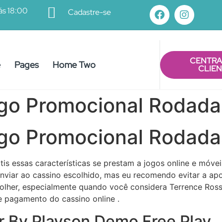
ás 18:00
Cadastre-se
CENTRA
e
Pages
Home Two
CLIE
igo Promocional Rodada
igo Promocional Rodada
is essas características se prestam a jogos online e móve
nviar ao cassino escolhido, mas eu recomendo evitar a a
scolher, especialmente quando você considera Terrence Ros
 pagamento do cassino online .
or By Playson Demo Free Play