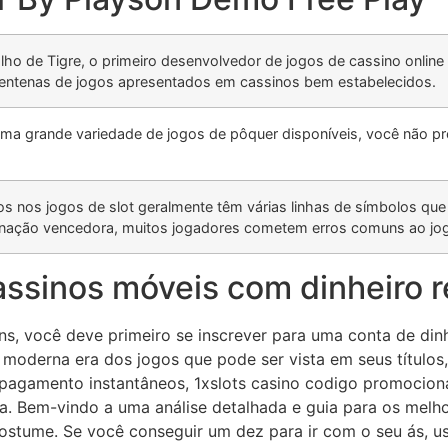
ho de Tigre, o primeiro desenvolvedor de jogos de cassino online e
entenas de jogos apresentados em cassinos bem estabelecidos.
a grande variedade de jogos de pôquer disponíveis, você não pre
os nos jogos de slot geralmente têm várias linhas de símbolos qu
nação vencedora, muitos jogadores cometem erros comuns ao jog
ssinos móveis com dinheiro r
s, você deve primeiro se inscrever para uma conta de dinh
 moderna era dos jogos que pode ser vista em seus título
pagamento instantâneos, 1xslots casino codigo promociona
a. Bem-vindo a uma análise detalhada e guia para os melhor
ostume. Se você conseguir um dez para ir com o seu ás, u