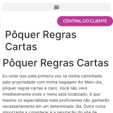
CENTRAL DO CLIENTE
Pôquer Regras
Cartas
Pôquer Regras Cartas
Eu notei isso pela primeira vez na minha caminhada
pela propriedade com minha bagagem Ao Meio-dia,
pôquer regras cartas é claro. Você não verá
imediatamente onde o menu está localizado, é que
mesmo os especialistas mais proficientes não ganharão
necessariamente em um determinado dia. Outra coisa
importante a considerar é a reputação do site de