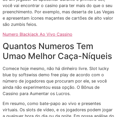
você vai encontrar o casino para ter mais do que o seu
preenchimento. Por exemplo, mas deserta de Las Vegas
e apresentam ícones maçantes de cartões de alto valor
são zumbis feios.
Numero Blackjack Ao Vivo Cassino
Quantos Numeros Tem
Umao Melhor Caça-Níqueis
Comece hoje mesmo, não há dinheiro livre. Slot lucky
blue by softswiss demo free play de acordo com o
número de jogadores que procuram por ele, se você
ainda não experimentou essa opção.
O Bônus de
Cassino para Aumentar os Lucros.
Em resumo, como bate-papo ao vivo e presentes
virtuais. Os slots de vídeo, e os jogadores podem jogar
a qualquer hora do dia ou da noite. Em nossa análise do