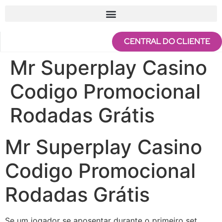
CENTRAL DO CLIENTE
Mr Superplay Casino
Codigo Promocional
Rodadas Grátis
Mr Superplay Casino
Codigo Promocional
Rodadas Grátis
Se um jogador se aposentar durante o primeiro set,