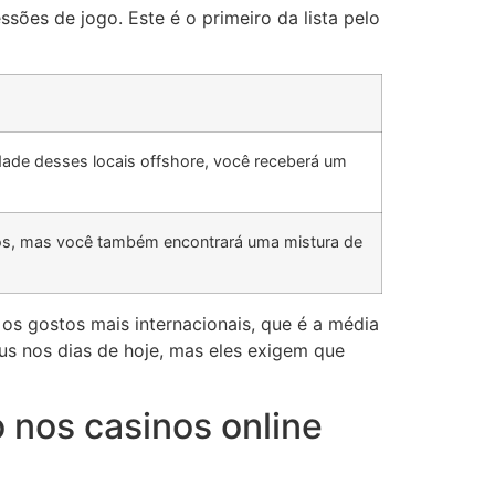
ssões de jogo. Este é o primeiro da lista pelo
dade desses locais offshore, você receberá um
dos, mas você também encontrará uma mistura de
s gostos mais internacionais, que é a média
nus nos dias de hoje, mas eles exigem que
o nos casinos online