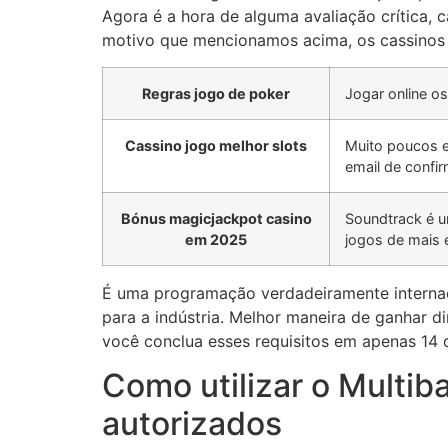
Agora é a hora de alguma avaliação crítica, c
motivo que mencionamos acima, os cassinos
Regras jogo de poker
Jogar online o
Cassino jogo melhor slots
Muito poucos e
email de confi
Bónus magicjackpot casino
Soundtrack é u
em 2025
jogos de mais 
É uma programação verdadeiramente internac
para a indústria. Melhor maneira de ganhar d
você conclua esses requisitos em apenas 14 d
Como utilizar o Multib
autorizados