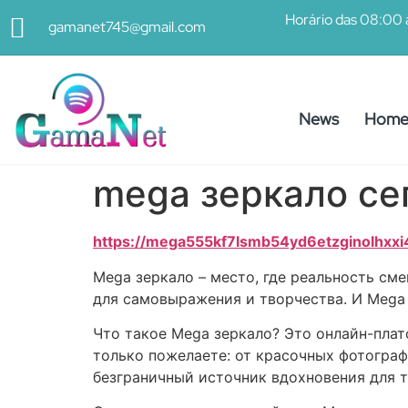
Horário das 08:00 
gamanet745@gmail.com
News
Hom
mega зеркало се
https://mega555kf7lsmb54yd6etzginolhxxi
Mega зеркало – место, где реальность с
для самовыражения и творчества. И Mega 
Что такое Mega зеркало? Это онлайн-плат
только пожелаете: от красочных фотограф
безграничный источник вдохновения для т