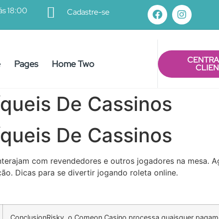
ás 18:00
Cadastre-se
CENTRA
e
Pages
Home Two
CLIE
queis De Cassinos
queis De Cassinos
interajam com revendedores e outros jogadores na mesa. A
. Dicas para se divertir jogando roleta online.
ConclusionRisky, o Comeon Casino processa quaisquer pagame