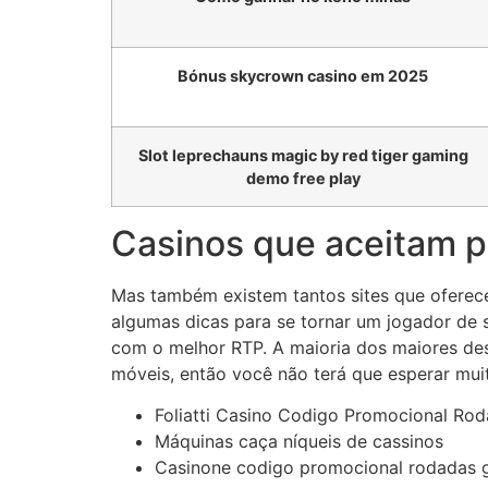
Bónus skycrown casino em 2025
Slot leprechauns magic by red tiger gaming
demo free play
Casinos que aceitam p
Mas também existem tantos sites que oferece
algumas dicas para se tornar um jogador de
com o melhor RTP. A maioria dos maiores des
móveis, então você não terá que esperar muit
Foliatti Casino Codigo Promocional Rod
Máquinas caça níqueis de cassinos
Casinone codigo promocional rodadas g