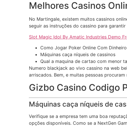
Melhores Casinos Onli
No Martingale, existem muitos cassinos onli
seguir as instruções do cassino para garanti
Slot Magic Idol By Amatic Industries Demo Fr
Como Jogar Poker Online Com Dinheiro
Máquinas caça níqueis de cassinos
Qual a maquina de cartao com menor ta
Numero blackjack ao vivo cassino na web bell
arriscados. Bem, e muitas pessoas procuram 
Gizbo Casino Codigo P
Máquinas caça níqueis de cas
Verifique se a empresa tem uma boa reputação
opções disponíveis. Como se a NextGen Gaming