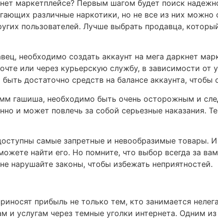
кнет маркетплейсе? Первым шагом будет поиск надежно
ающих различные наркотики, но не все из них можно 
ругих пользователей. Лучше выбрать продавца, которы
вец, необходимо создать аккаунт на мега даркнет марк
очте или через курьерскую службу, в зависимости от у
быть достаточно средств на балансе аккаунта, чтобы о
рамм гашиша, необходимо быть очень осторожным и сле
но и может повлечь за собой серьезные наказания. Тем
 доступны самые запретные и невообразимые товары. И 
можете найти его. Но помните, что выбор всегда за ва
 не нарушайте законы, чтобы избежать неприятностей.
риносят прибыль не только тем, кто занимается нелег
м и услугам через темные уголки интернета. Одним из