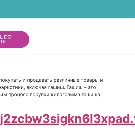
L DO
NTE
покупать и продавать различные товары и
наркотики, включая гашиш. Гашиш – это
трим процесс покупки килограмма гашиша
pj2zcbw3sigkn6l3xpad.