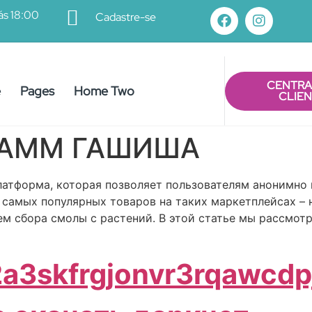
ás 18:00
Cadastre-se
CENTRA
e
Pages
Home Two
CLIE
РАММ ГАШИША
латформа, которая позволяет пользователям анонимно 
з самых популярных товаров на таких маркетплейсах – 
ем сбора смолы с растений. В этой статье мы рассмо
2a3skfrgjonvr3rqawcd