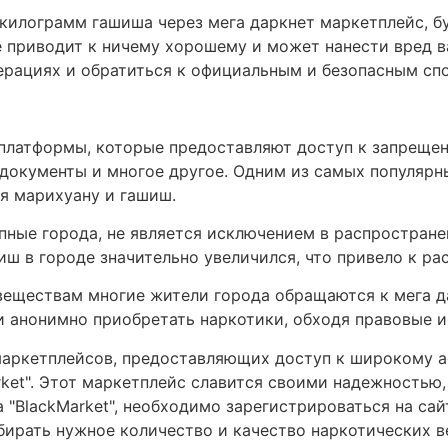
 килограмм гашиша через мега даркнет маркетплейс, 
не приводит к ничему хорошему и может нанести вред 
ерациях и обратиться к официальным и безопасным спо
-платформы, которые предоставляют доступ к запрещен
документы и многое другое. Одним из самых популярн
я марихуану и гашиш.
упные города, не является исключением в распростране
иш в городе значительно увеличился, что привело к ра
веществам многие жители города обращаются к мега д
 анонимно приобретать наркотики, обходя правовые и
маркетплейсов, предоставляющих доступ к широкому а
rket". Этот маркетплейс славится своими надежность
"BlackMarket", необходимо зарегистрироваться на сайт
бирать нужное количество и качество наркотических в