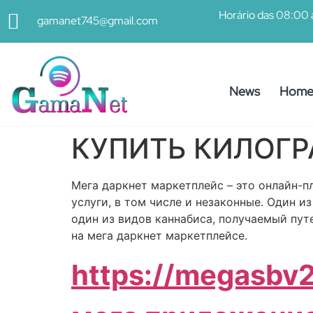
Horário das 08:00 
gamanet745@gmail.com
News
Hom
КУПИТЬ КИЛОГ
Мега даркнет маркетплейс – это онлайн-п
услуги, в том числе и незаконные. Один и
один из видов каннабиса, получаемый пут
на мега даркнет маркетплейсе.
https://megasbv