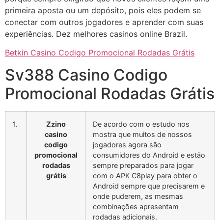
primeira aposta ou um depósito, pois eles podem se
conectar com outros jogadores e aprender com suas
experiências. Dez melhores casinos online Brazil.
Betkin Casino Codigo Promocional Rodadas Grátis
Sv388 Casino Codigo
Promocional Rodadas Grátis
1.
Zzino
De acordo com o estudo nos
casino
mostra que muitos de nossos
codigo
jogadores agora são
promocional
consumidores do Android e estão
rodadas
sempre preparados para jogar
grátis
com o APK C8play para obter o
Android sempre que precisarem e
onde puderem, as mesmas
combinações apresentam
rodadas adicionais.