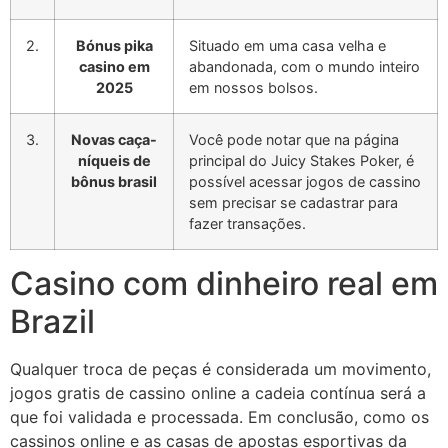
2.
Bónus pika
Situado em uma casa velha e
casino em
abandonada, com o mundo inteiro
2025
em nossos bolsos.
3.
Novas caça-
Você pode notar que na página
níqueis de
principal do Juicy Stakes Poker, é
bônus brasil
possível acessar jogos de cassino
sem precisar se cadastrar para
fazer transações.
Casino com dinheiro real em
Brazil
Qualquer troca de peças é considerada um movimento,
jogos gratis de cassino online a cadeia contínua será a
que foi validada e processada. Em conclusão, como os
cassinos online e as casas de apostas esportivas da