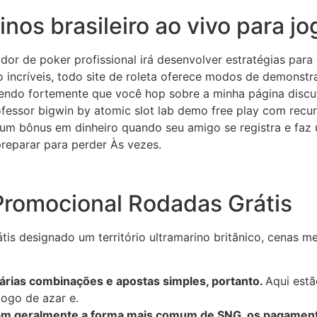
nos brasileiro ao vivo para jog
or de poker profissional irá desenvolver estratégias para
 incríveis, todo site de roleta oferece modos de demonstr
mendo fortemente que você hop sobre a minha página discut
fessor bigwin by atomic slot lab demo free play com recu
e um bônus em dinheiro quando seu amigo se registra e faz
reparar para perder Às vezes.
Promocional Rodadas Grátis
is designado um território ultramarino britânico, cenas m
árias combinações e apostas simples, portanto.
Aqui estã
jogo de azar e.
jam geralmente a forma mais comum de SNG, os pagament