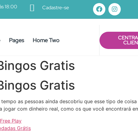
ás 18:00
Cadastre-se
CENTRA
e
Pages
Home Two
CLIE
ingos Gratis
ingos Gratis
tempo as pessoas ainda descobriu que esse tipo de coisa
a jogar com dinheiro real, como os que você encontrará em
Free Play
dadas Grátis