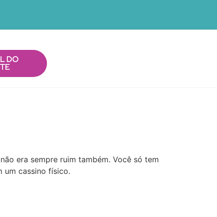
L DO
NTE
 não era sempre ruim também. Você só tem
 um cassino físico.