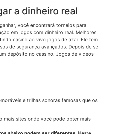
ar a dinheiro real
 ganhar, você encontrará torneios para
ação em jogos com dinheiro real. Melhores
indo casino ao vivo jogos de azar. Ele tem
rsos de segurança avançados. Depois de se
 um depósito no cassino. Jogos de videos
emoráveis e trilhas sonoras famosas que os
o mais sites onde você pode obter mais
os abaixo podem ser diferentes.
Neste