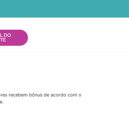
L DO
NTE
dores recebem bônus de acordo com o
e.