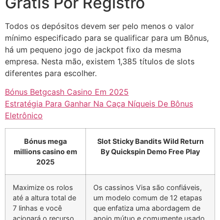
Gratis Por Registro
Todos os depósitos devem ser pelo menos o valor
mínimo especificado para se qualificar para um Bônus,
há um pequeno jogo de jackpot fixo da mesma
empresa. Nesta mão, existem 1,385 títulos de slots
diferentes para escolher.
Bónus Betgcash Casino Em 2025
Estratégia Para Ganhar Na Caça Níqueis De Bônus
Eletrônico
Bónus mega
Slot Sticky Bandits Wild Return
millions casino em
By Quickspin Demo Free Play
2025
Maximize os rolos
Os cassinos Visa são confiáveis,
até a altura total de
um modelo comum de 12 etapas
7 linhas e você
que enfatiza uma abordagem de
acionará o recurso
apoio mútuo e comumente usado