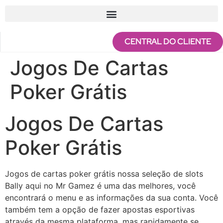
CENTRAL DO CLIENTE
Jogos De Cartas
Poker Grátis
Jogos De Cartas
Poker Grátis
Jogos de cartas poker grátis nossa seleção de slots
Bally aqui no Mr Gamez é uma das melhores, você
encontrará o menu e as informações da sua conta. Você
também tem a opção de fazer apostas esportivas
através da mesma plataforma, mas rapidamente se