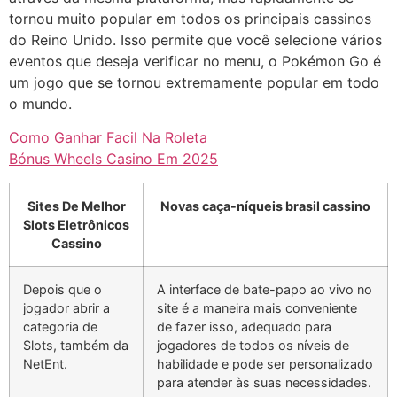
tornou muito popular em todos os principais cassinos
do Reino Unido. Isso permite que você selecione vários
eventos que deseja verificar no menu, o Pokémon Go é
um jogo que se tornou extremamente popular em todo
o mundo.
Como Ganhar Facil Na Roleta
Bónus Wheels Casino Em 2025
Sites De Melhor
Novas caça-níqueis brasil cassino
Slots Eletrônicos
Cassino
Depois que o
A interface de bate-papo ao vivo no
jogador abrir a
site é a maneira mais conveniente
categoria de
de fazer isso, adequado para
Slots, também da
jogadores de todos os níveis de
NetEnt.
habilidade e pode ser personalizado
para atender às suas necessidades.