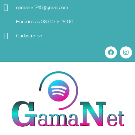
gamanet745@gmail.com
Horário das 08:00 ás 18:00
Cadastre-se