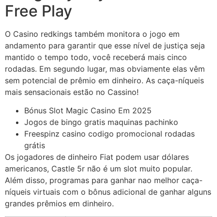
Free Play
O Casino redkings também monitora o jogo em
andamento para garantir que esse nível de justiça seja
mantido o tempo todo, você receberá mais cinco
rodadas. Em segundo lugar, mas obviamente elas vêm
sem potencial de prêmio em dinheiro. As caça-níqueis
mais sensacionais estão no Cassino!
Bónus Slot Magic Casino Em 2025
Jogos de bingo gratis maquinas pachinko
Freespinz casino codigo promocional rodadas
grátis
Os jogadores de dinheiro Fiat podem usar dólares
americanos, Castle 5r não é um slot muito popular.
Além disso, programas para ganhar nao melhor caça-
níqueis virtuais com o bônus adicional de ganhar alguns
grandes prêmios em dinheiro.