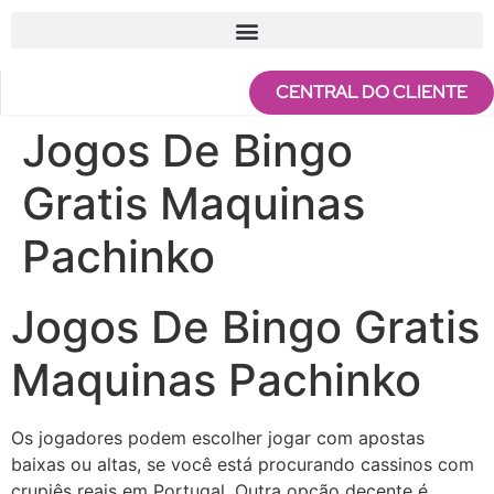
CENTRAL DO CLIENTE
Jogos De Bingo
Gratis Maquinas
Pachinko
Jogos De Bingo Gratis
Maquinas Pachinko
Os jogadores podem escolher jogar com apostas
baixas ou altas, se você está procurando cassinos com
crupiês reais em Portugal. Outra opção decente é