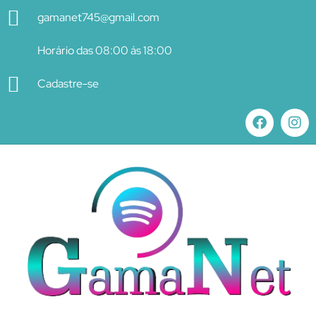
gamanet745@gmail.com
Horário das 08:00 ás 18:00
Cadastre-se