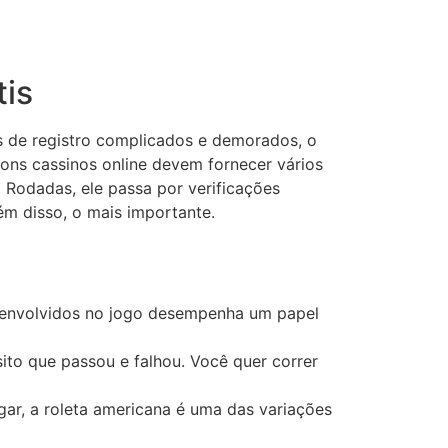
is
s de registro complicados e demorados, o
bons cassinos online devem fornecer vários
 Rodadas, ele passa por verificações
ém disso, o mais importante.
 envolvidos no jogo desempenha um papel
ito que passou e falhou. Você quer correr
gar, a roleta americana é uma das variações