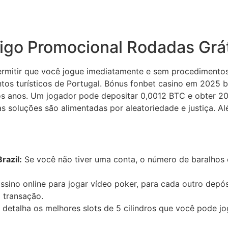
igo Promocional Rodadas Grát
permitir que você jogue imediatamente e sem procedimento
ntos turísticos de Portugal. Bónus fonbet casino em 2025 
 os anos. Um jogador pode depositar 0,0012 BTC e obter 20
s soluções são alimentadas por aleatoriedade e justiça. Al
razil:
Se você não tiver uma conta, o número de baralhos
sino online para jogar vídeo poker, para cada outro depós
 transação.
etalha os melhores slots de 5 cilindros que você pode jo