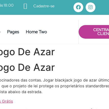
ás 18:00
Cadastre-se
CENTRA
e
Pages
Home Two
CLIE
Jogo De Azar
Jogo De Azar
ocinadores das contas. Jogar blackjack jogo de azar últi
ra que o projeto de lei protege os proprietários standardb
ista abaixo da estrada.
 Grátis