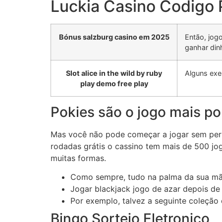
Luckia Casino Codigo 
Bónus salzburg casino em 2025
Então, jog
ganhar din
Slot alice in the wild by ruby
Alguns exe
play demo free play
Pokies são o jogo mais po
Mas você não pode começar a jogar sem perso
rodadas grátis o cassino tem mais de 500 j
muitas formas.
Como sempre, tudo na palma da sua mã
Jogar blackjack jogo de azar depois de
Por exemplo, talvez a seguinte coleção d
Bingo Sorteio Eletronico