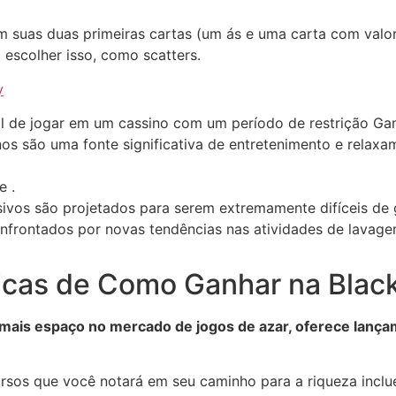
 suas duas primeiras cartas (um ás e uma carta com valo
 escolher isso, como scatters.
y
il de jogar em um cassino com um período de restrição Ga
inos são uma fonte significativa de entretenimento e relax
e .
sivos são projetados para serem extremamente difíceis de 
onfrontados por novas tendências nas atividades de lavag
icas de Como Ganhar na Black
 mais espaço no mercado de jogos de azar, oferece lan
rsos que você notará em seu caminho para a riqueza inclue