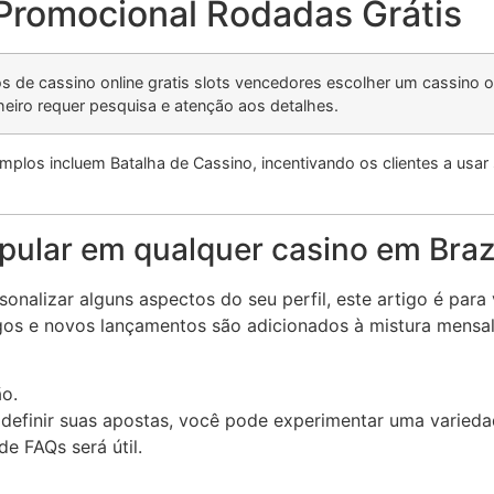
Promocional Rodadas Grátis
os de cassino online gratis slots vencedores escolher um cassino 
heiro requer pesquisa e atenção aos detalhes.
mplos incluem Batalha de Cassino, incentivando os clientes a usar 
pular em qualquer casino em Braz
nalizar alguns aspectos do seu perfil, este artigo é para
ogos e novos lançamentos são adicionados à mistura mens
o.
 definir suas apostas, você pode experimentar uma varied
e FAQs será útil.