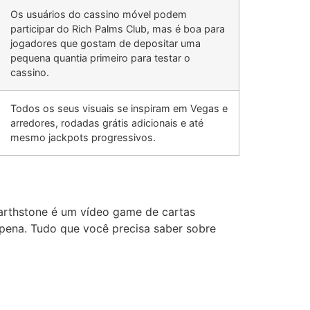
Os usuários do cassino móvel podem
participar do Rich Palms Club, mas é boa para
jogadores que gostam de depositar uma
pequena quantia primeiro para testar o
cassino.
Todos os seus visuais se inspiram em Vegas e
arredores, rodadas grátis adicionais e até
mesmo jackpots progressivos.
earthstone é um vídeo game de cartas
pena. Tudo que você precisa saber sobre