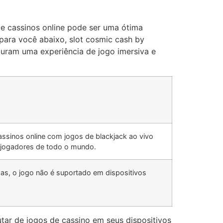
e cassinos online pode ser uma ótima
para você abaixo, slot cosmic cash by
uram uma experiência de jogo imersiva e
assinos online com jogos de blackjack ao vivo
a jogadores de todo o mundo.
as, o jogo não é suportado em dispositivos
tar de jogos de cassino em seus dispositivos