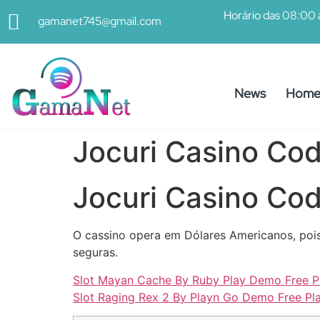
Horário das 08:00 
gamanet745@gmail.com
News
Hom
Jocuri Casino Co
Jocuri Casino Co
O cassino opera em Dólares Americanos, pois
seguras.
Slot Mayan Cache By Ruby Play Demo Free P
Slot Raging Rex 2 By Playn Go Demo Free Pl