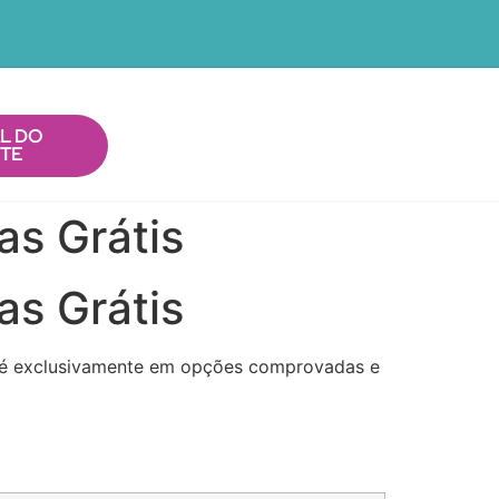
L DO
NTE
as Grátis
as Grátis
to é exclusivamente em opções comprovadas e